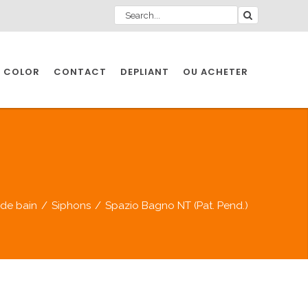
 COLOR
CONTACT
DEPLIANT
OU ACHETER
 de bain
/
Siphons
/
Spazio Bagno NT (Pat. Pend.)