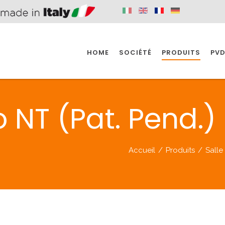
HOME
SOCIÉTÉ
PRODUITS
PVD
SINE
SPAZIO BAIN
SPAZIO INDUSTRIE
 NT (Pat. Pend.)
E
SALLE DE BAIN
INDUSTRIE
Accueil
/
Produits
/
Salle
SINE
SPAZIO BAIN
SPAZIO INDUSTRIE
BONDES
ACCESSORIES