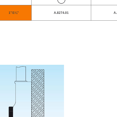
1"/1¼"
A.8274.01
A.