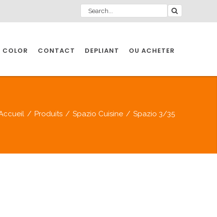
 COLOR
CONTACT
DEPLIANT
OU ACHETER
Accueil
/
Produits
/
Spazio Cuisine
/
Spazio 3/35