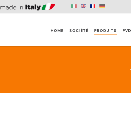
HOME
SOCIÉTÉ
PRODUITS
PVD
SINE
SPAZIO BAIN
SPAZIO INDUSTRIE
E
SALLE DE BAIN
INDUSTRIE
SINE
SPAZIO BAIN
SPAZIO INDUSTRIE
BONDES
ACCESSORIES