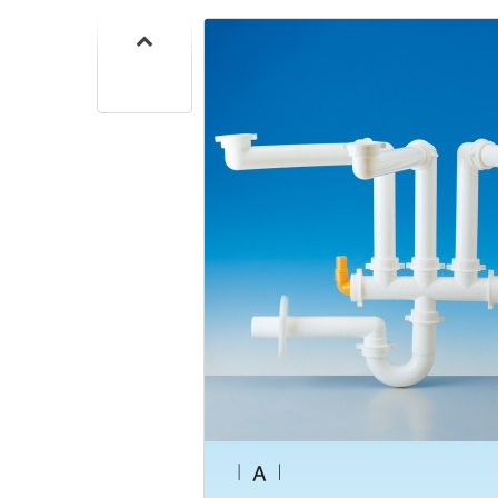
CUISIN
PMR