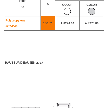
EXIT
A
COLOR
COLOR
Ø
Polypropylene
1"/1¼"
A.8274.64
A.8274.86
Ø32-
Ø40
HAUTEUR D'EAU (EN 274)