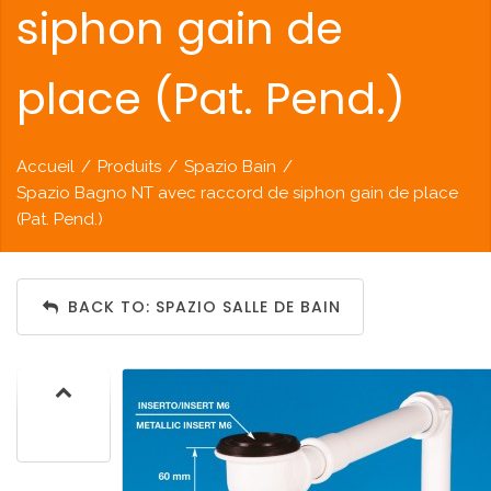
siphon gain de
place (Pat. Pend.)
Accueil
/
Produits
/
Spazio Bain
/
Spazio Bagno NT avec raccord de siphon gain de place
(Pat. Pend.)
BACK TO: SPAZIO SALLE DE BAIN