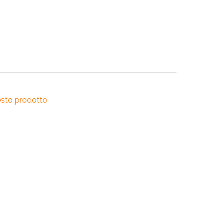
RI
A
RI
esto prodotto