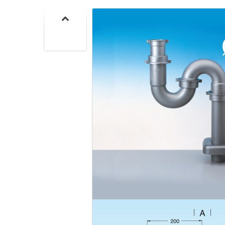
SIF
SANITA
C
SIF
SANITA