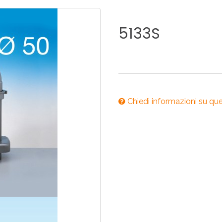
ONI PER
RI DISABILI
PILETTE
ACCESSO
UCINA
BAGNO
INDUSTRI
5133S
NOVITÀ 2025
ONI PER
RI DISABILI
PILETTE
ACCESSO
Chiedi informazioni su qu
NOVITÀ 2025