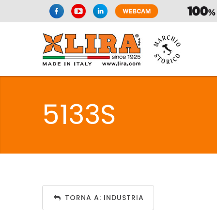
SIFONI
LA
5133S
C
SIFONI
LA
TORNA A: INDUSTRIA