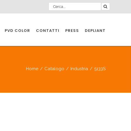
PVD COLOR
CONTATTI
PRESS
DEPLIANT
O PER
IA
Home
/
Catalogo
/
Industria
/
5133S
A
O PER
IA