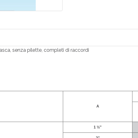
asca, senza pilette, completi di raccordi
A
1 ½"