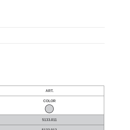
ART.
COLOR
5133.011