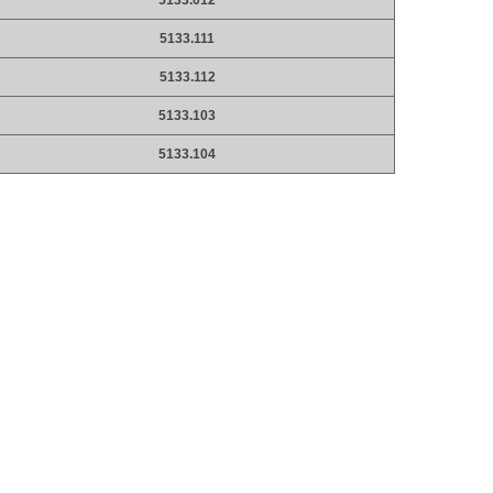
5133.012
5133.111
5133.112
5133.103
5133.104