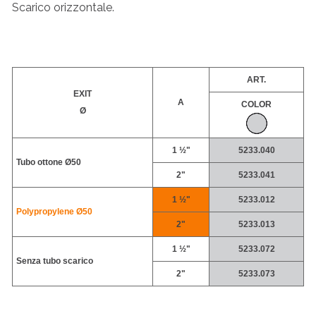
Scarico orizzontale.
ART.
EXIT
A
COLOR
Ø
1 ½"
5233.040
Tubo ottone Ø50
2"
5233.041
1 ½"
5233.012
Polypropylene
Ø50
2"
5233.013
1 ½"
5233.072
Senza tubo scarico
2"
5233.073