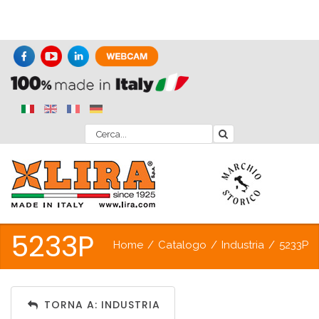
5233P
Home
/
Catalogo
/
Industria
/
5233P
TORNA A: INDUSTRIA