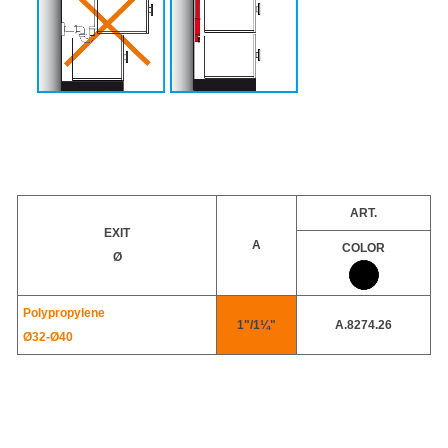
ART.
EXIT
A
COLOR
Ø
Polypropylene
1"/1¼"
A.8274.26
Ø32-
Ø40