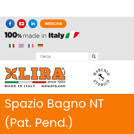
Spazio Bagno NT
(Pat. Pend.)