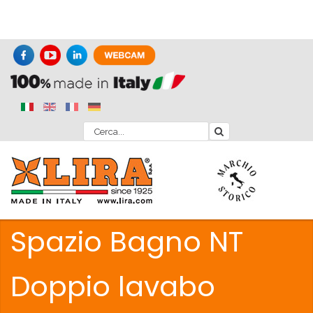
Spazio Bagno NT
Doppio lavabo