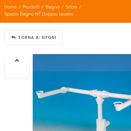
Home
/
Prodotti
/
Bagno
/
Sifoni
/
Spazio Bagno NT Doppio lavabo
TORNA A: SIFONI