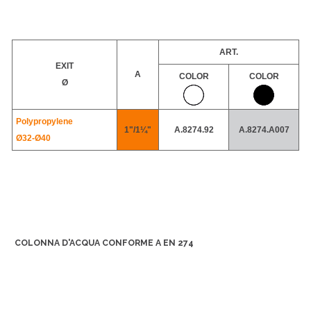
ART.
EXIT
A
COLOR
COLOR
Ø
Polypropylene
1"/1¼"
A.8274.92
A.8274.A007
Ø32-
Ø40
COLONNA D'ACQUA CONFORME A EN 274