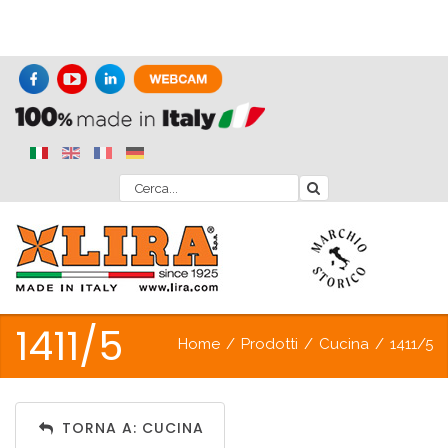
1411/5
Home
/
Prodotti
/
Cucina
/
1411/5
TORNA A: CUCINA