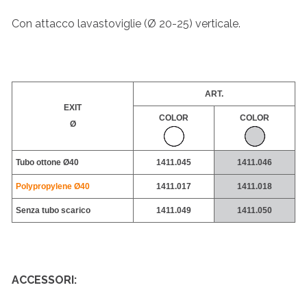
Con attacco lavastoviglie (Ø 20-25) verticale.
ART.
EXIT
COLOR
COLOR
Ø
Tubo ottone Ø40
1411.045
1411.046
Polypropylene Ø40
1411.017
1411.018
Senza tubo scarico
1411.049
1411.050
ACCESSORI
: