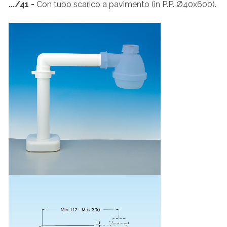
.../41 -
Con tubo scarico a pavimento (in P.P. Ø40x600).