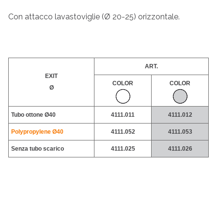
Con attacco lavastoviglie (Ø 20-25) orizzontale.
ART.
EXIT
COLOR
COLOR
Ø
Tubo ottone Ø40
4111.011
4111.012
Polypropylene
Ø40
4111.052
4111.053
Senza tubo scarico
4111.025
4111.026