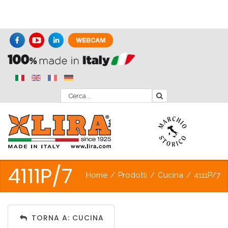
4111P/7
Home
/
Prodotti
/
Cucina
/
4111P/7
TORNA A: CUCINA