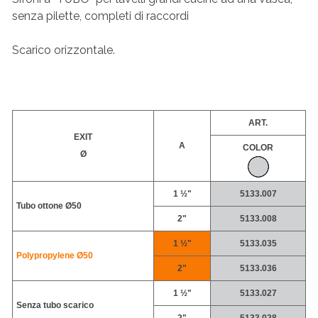
senza pilette, completi di raccordi
Scarico orizzontale.
ART.
EXIT
A
COLOR
Ø
1 ½"
5133.007
Tubo ottone Ø50
2"
5133.008
1 ½"
5133.035
Polypropylene
Ø50
2"
5133.036
1 ½"
5133.027
Senza tubo scarico