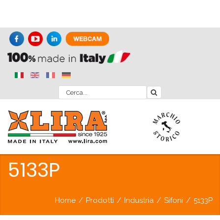
5133P
Home
/
Prodotti
/
Industria
/
Sifoni
/
5133P