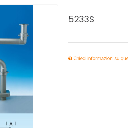
ONI PER
RI DISABILI
PILETTE
ACCESSO
UCINA
BAGNO
INDUSTRI
5233S
NOVITÀ 2025
ONI PER
RI DISABILI
PILETTE
ACCESSO
Chiedi informazioni su qu
NOVITÀ 2025