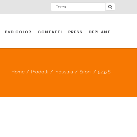
PVD COLOR
CONTATTI
PRESS
DEPLIANT
O PER
IA
Home
/
Prodotti
/
Industria
/
Sifoni
/
5233S
A
O PER
IA