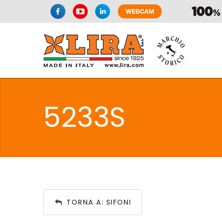
SIFONI
LA
5233S
C
SIFONI
LA
TORNA A: SIFONI