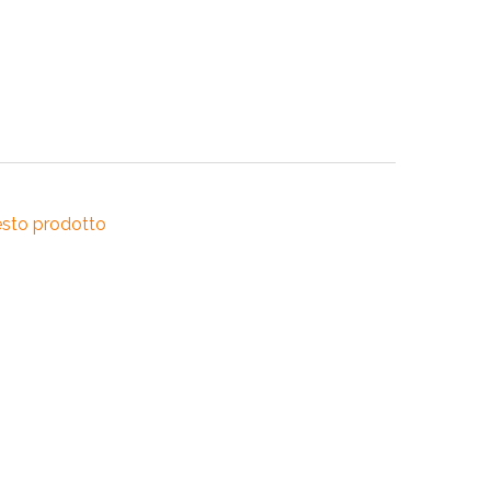
RI
A
RI
esto prodotto