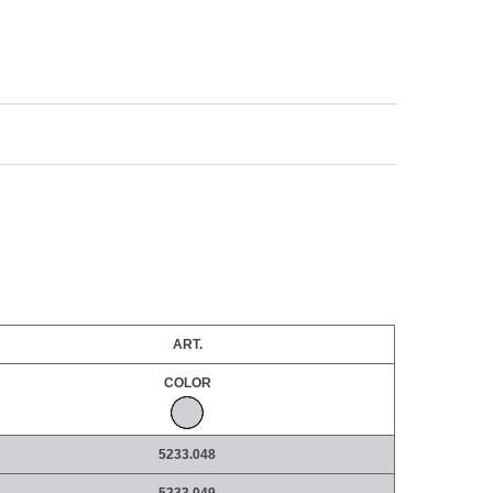
ART.
COLOR
5233.048