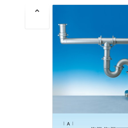
SIF
SANITA
C
SIF
SANITA