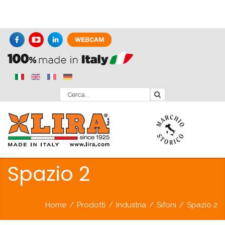
Spazio 2
Home
/
Prodotti
/
Industria
/
Sifoni
/
Spazio 2