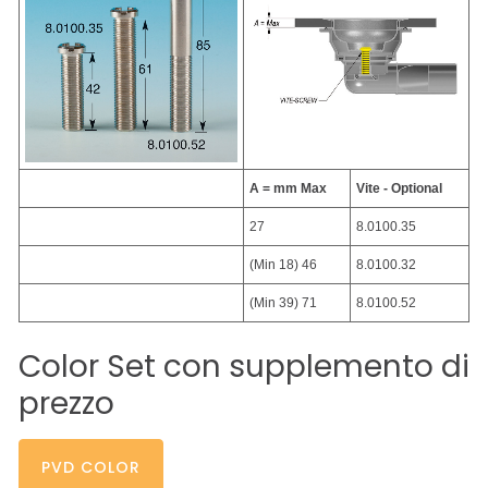
A = mm Max
Vite - Optional
27
8.0100.35
(Min 18) 46
8.0100.32
(Min 39) 71
8.0100.52
Color
Set
con
supplemento
di
prezzo
PVD COLOR