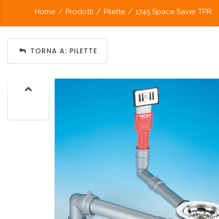
Home
/
Prodotti
/
Pilette
/
1745 Space Saver TPR
TORNA A: PILETTE