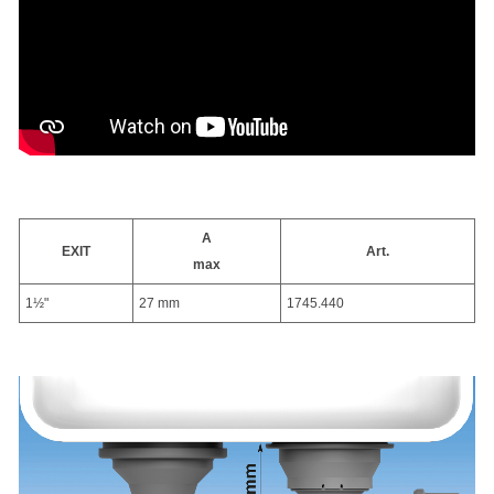
A
EXIT
Art.
max
1½"
27 mm
1745.440