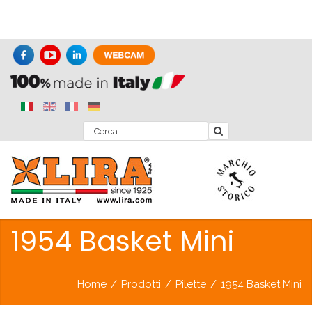
1954 Basket Mini
Home
/
Prodotti
/
Pilette
/
1954 Basket Mini