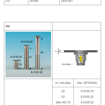
1½"
18 mm
1954.007
Viti
A = mm Max
Vite- OPTIONAL
18
8.0100.20
52
8.0100.32
(Min 40) 76
8.0100.52