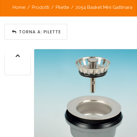
Home
/
Prodotti
/
Pilette
/
2054 Basket Mini Gattinara
TORNA A: PILETTE