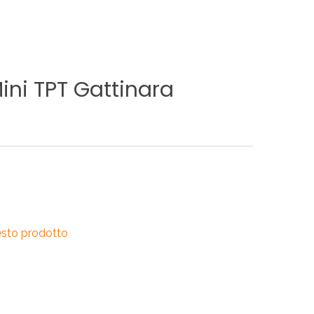
RI
A
ini
TPT
Gattinara
RI
esto prodotto