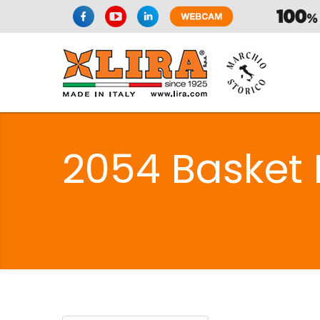
SIFONI
LA
2054 Basket 
C
SIFONI
LA