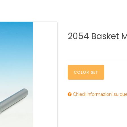
ONI PER
RI DISABILI
PILETTE
ACCESSO
UCINA
BAGNO
INDUSTRI
2054
Basket
M
NOVITÀ 2025
ONI PER
RI DISABILI
PILETTE
ACCESSO
COLOR SET
Chiedi informazioni su qu
NOVITÀ 2025