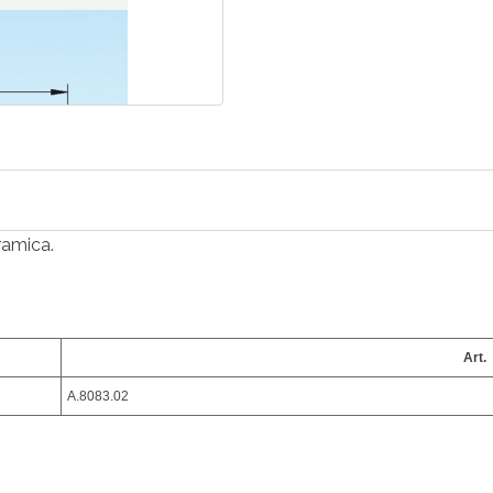
ramica.
Art.
A.8083.02