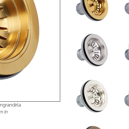
ingrandirla
m in