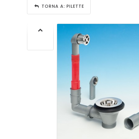
SIF
TORNA A: PILETTE
SANITA
C
SIF
SANITA