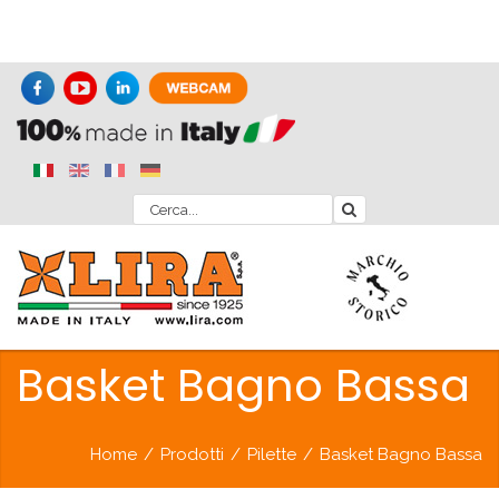
Basket Bagno Bassa
Home
/
Prodotti
/
Pilette
/
Basket Bagno Bassa