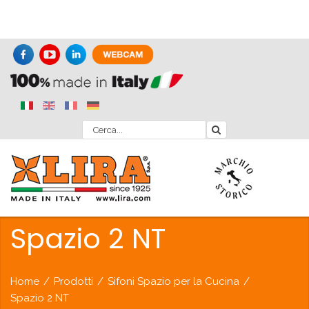
Spazio 2 NT
Home
/
Prodotti
/
Sifoni Spazio per la Cucina
/
Spazio 2 NT