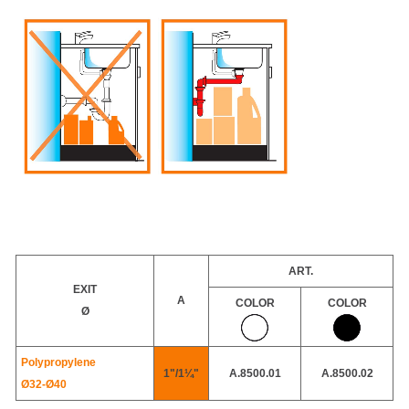
ART.
EXIT
A
COLOR
COLOR
Ø
Polypropylene
1"/1¼"
A.8500.01
A.8500.02
Ø32-
Ø40