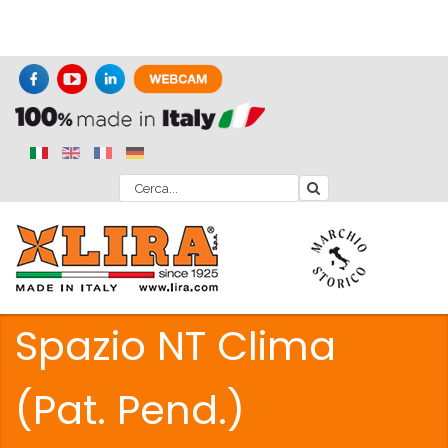
Spazio NT Clima
(Pat. Pend.)