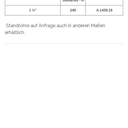
Standrohr - A
1 ½"
240
A.1459.16
Standrohre auf Anfrage auch in anderen Maßen
erhältlich.