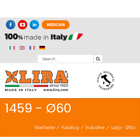
1459 - Ø60
Startseite
/
Katalog
/
Industrie
/
1459 - Ø60