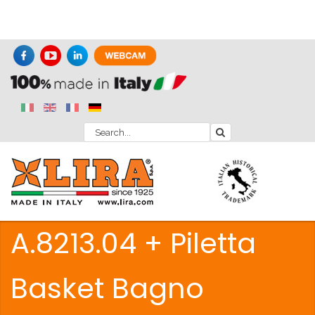
A.8213.04 + Piletta
Basket Bagno