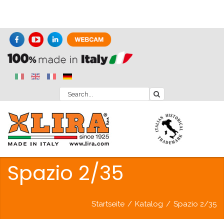
Spazio 2/35
Startseite
/
Katalog
/
Spazio 2/35