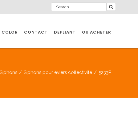
 COLOR
CONTACT
DEPLIANT
OU ACHETER
Siphons
/
Siphons pour éviers collectivité
/
5233P