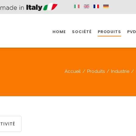
HOME
SOCIÉTÉ
PRODUITS
PVD
SINE
SPAZIO BAIN
SPAZIO INDUSTRIE
Accueil
/
Produits
/
Industrie
/
E
SALLE DE BAIN
INDUSTRIE
SINE
SPAZIO BAIN
SPAZIO INDUSTRIE
TIVITÉ
BONDES
ACCESSORIES