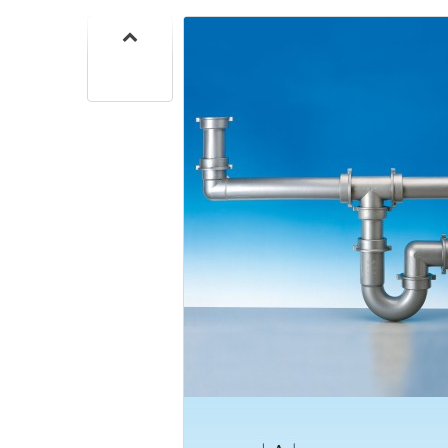
CUISIN
PMR