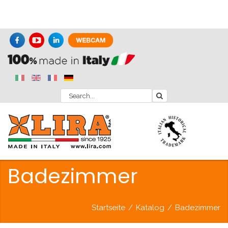
Badezimmer
Startseite
/
Katalog
/
Badezimmer