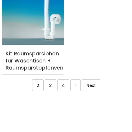
Kit
Raumsparsiphon
für
Waschtisch
+
Raumsparstopfenventil
2
3
4
Next