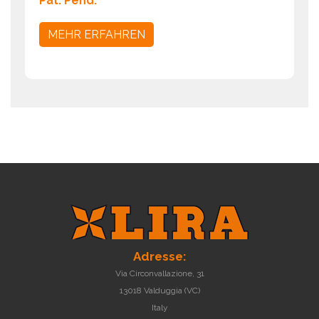
Pat. Pend.
MEHR ERFAHREN
Adresse:
Via Circonvallazione, 31
13018 Valduggia (VC)
Italy