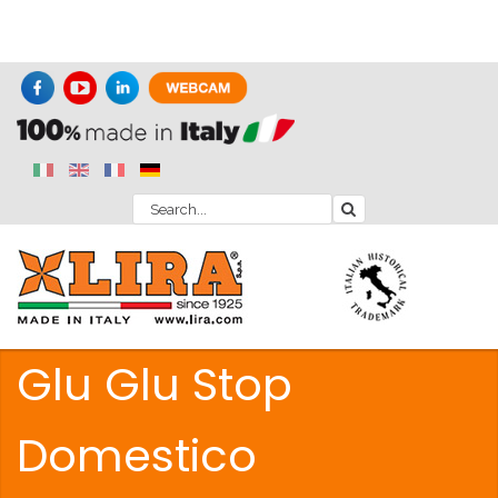
Glu Glu Stop
Domestico