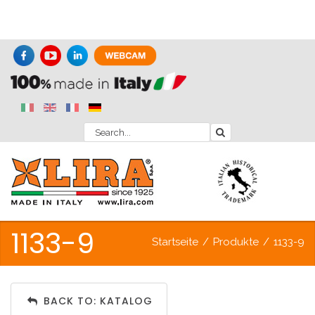
1133-9
Startseite
/
Produkte
/
1133-9
BACK TO: KATALOG