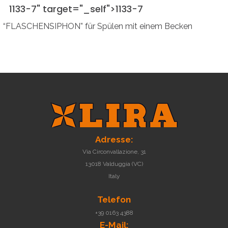
1133-7" target="_self">
1133-7
“FLASCHENSIPHON” für Spülen mit einem Becken
Adresse:
Via Circonvallazione, 31
13018 Valduggia (VC)
Italy
Telefon
+39 0163 4388
E-Mail: