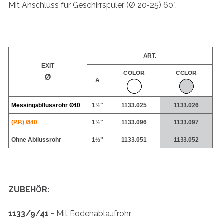
Mit Anschluss für Geschirrspüler (Ø 20-25) 60°.
ART.
EXIT
COLOR
COLOR
Ø
A
Messingabflussrohr
Ø40
1
½
"
1133.025
1133.026
(P.P.) Ø40
1
½
"
1133.096
1133.097
Ohne Abflussrohr
1
½
"
1133.051
1133.052
ZUBEHÖR:
1133/9/41 -
Mit Bodenablaufrohr