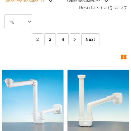
Sorted Product Name -/+
Select manufacturer
Résultats 1 à 15 sur 47
2
3
4
Next