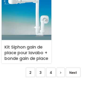
Kit
Siphon
gain
de
place
pour
lavabo
+
bonde
gain
de
place
2
3
4
Next