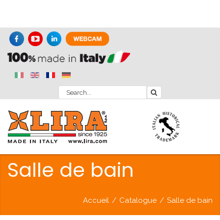
Salle de bain
Accueil
/
Catalogue
/
Salle de bain