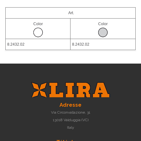
Art.
Color
Color
8.2432.02
8.2432.02
Adresse
Via Circonvallazione, 31
13018 Valduggia (VC)
Italy