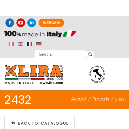
2432
Accueil
/
Produits
/
2432
BACK TO: CATALOGUE