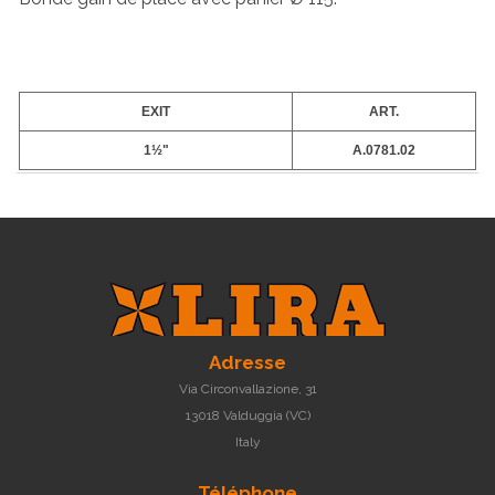
EXIT
ART.
1½"
A.0781.02
Adresse
Via Circonvallazione, 31
13018 Valduggia (VC)
Italy
Téléphone