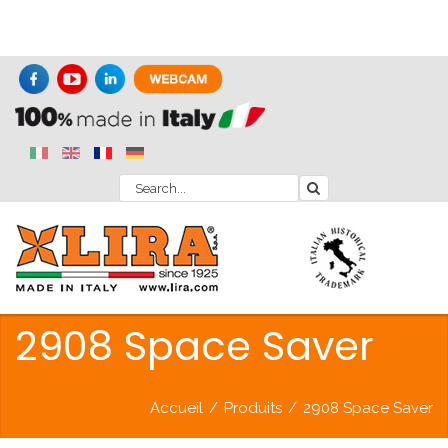
2908 Space Saver
Accueil
/
Produits
/
2908 Space Saver