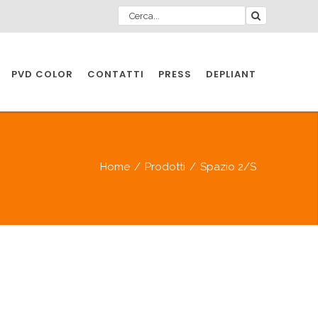
PVD COLOR
CONTATTI
PRESS
DEPLIANT
O PER
IA
Home
/
Prodotti
/
Spazio 2/S
A
O PER
IA