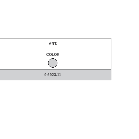
ART.
COLOR
9.6923.11