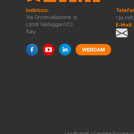
Indirizzo:
Telefo
Via Circonvallazione, 31
+39 016
13018 Valduggia (VC)
E-Mail:
Italy
.
Lira
©
2026.
| Capitale Sociale i.v