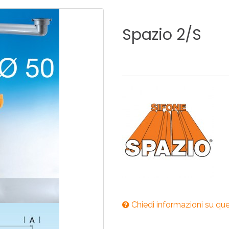
ONI PER
RI DISABILI
PILETTE
ACCESSO
UCINA
BAGNO
INDUSTRI
Spazio
2/S
NOVITÀ 2025
ONI PER
RI DISABILI
PILETTE
ACCESSO
NOVITÀ 2025
Chiedi informazioni su qu