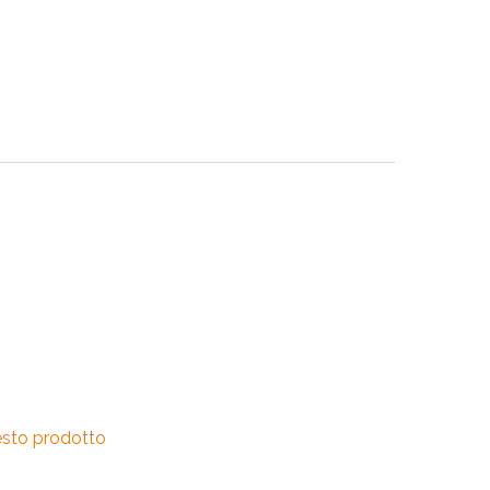
RI
A
RI
esto prodotto