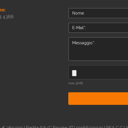
no:
3 4388
max 5MB
.: € 360.000 | Partita IVA/C.Fiscale: (IT) 00166220020 | REA C.C.I.A