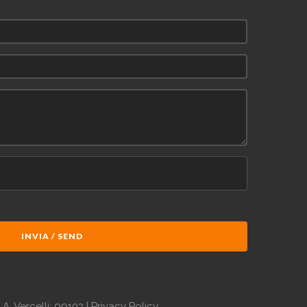
INVIA / SEND
.A. Vercelli: 99103 |
Privacy Policy