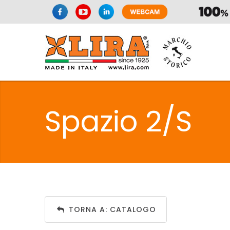
SIFONI
LA
Spazio 2/S
C
SIFONI
LA
TORNA A: CATALOGO