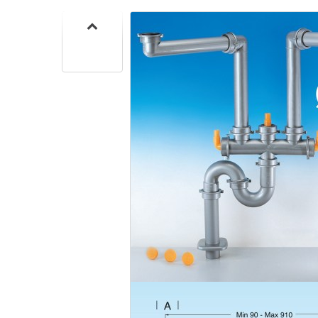
SIF
SANITA
C
SIF
SANITA