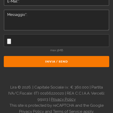
max 5MB
INVIA / SEND
Lira
©
2026.
| Capitale Sociale i.v.: € 360.000 | Partita
IVA/C.Fiscale: (IT) 00166220020 | REA C.C.I.A.A. Vercelli:
99103 |
Privacy Policy
This site is protected by reCAPTCHA and the Google
Privacy Policy
and
Terms of Service
apply.