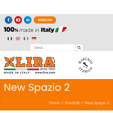
New Spazio 2
Home
/
Prodotti
/
New Spazio 2