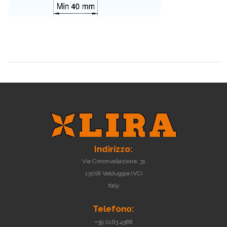
Indirizzo:
Via Circonvallazione, 31
13018 Valduggia (VC)
Italy
Telefono:
+39 0163 4388