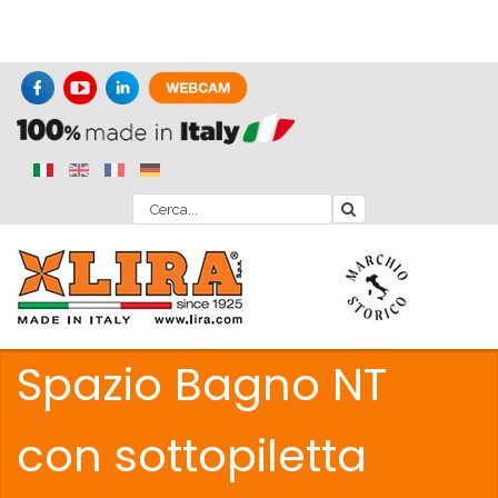
Spazio Bagno NT
con sottopiletta