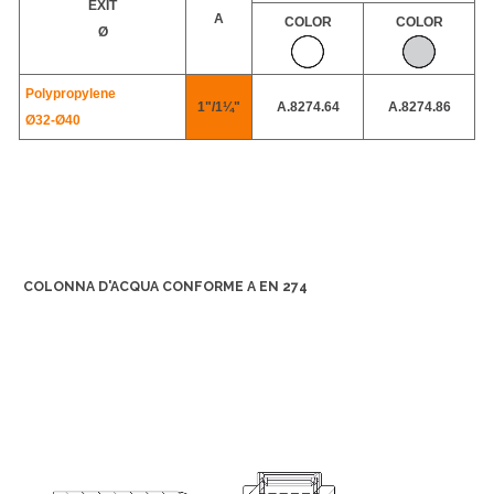
EXIT
A
COLOR
COLOR
Ø
Polypropylene
1"/1¼"
A.8274.64
A.8274.86
Ø32-
Ø40
COLONNA D'ACQUA CONFORME A EN 274