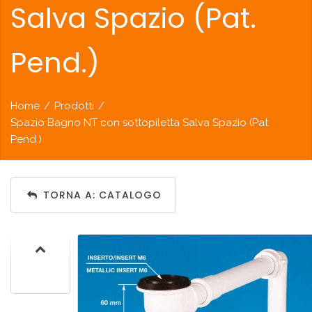
Salva Spazio (Pat.
Pend.)
Home
/
Prodotti
/
Spazio Bagno NT con sottopiletta Salva Spazio (Pat.
Pend.)
TORNA A: CATALOGO