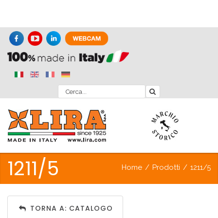
1211/5
Home
/
Prodotti
/
1211/5
TORNA A: CATALOGO