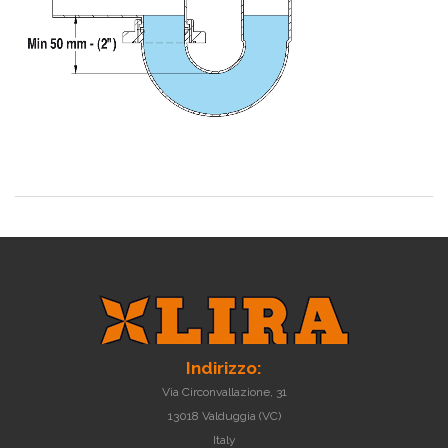
Indirizzo:
Via Circonvallazione, 31
13018 Valduggia (VC)
Italy