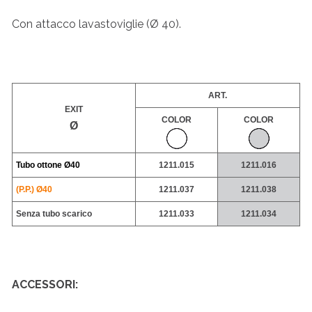
Con attacco lavastoviglie (Ø 40).
ART.
EXIT
COLOR
COLOR
Ø
Tubo ottone
Ø40
1211.015
1211.016
(P.P.) Ø40
1211.037
1211.038
Senza tubo scarico
1211.033
1211.034
ACCESSORI: