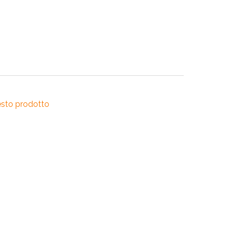
RI
A
RI
esto prodotto