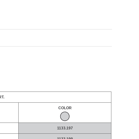
T.
COLOR
1133.197