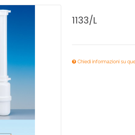
ONI PER
RI DISABILI
PILETTE
ACCESSO
UCINA
BAGNO
INDUSTRI
1133/L
NOVITÀ 2025
ONI PER
RI DISABILI
PILETTE
ACCESSO
Chiedi informazioni su qu
NOVITÀ 2025