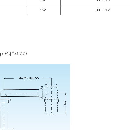
1
½
"
1133.198
1
½
"
1133.179
p.p. Ø40x600)