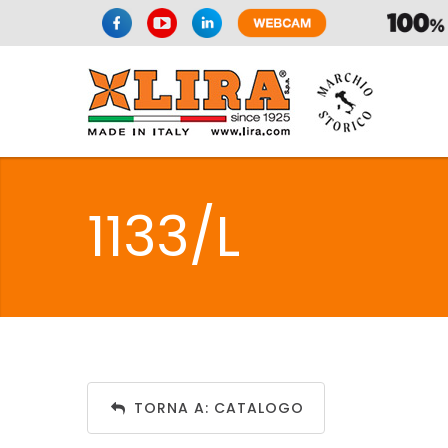
SIFONI
LA
1133/L
C
SIFONI
LA
TORNA A: CATALOGO