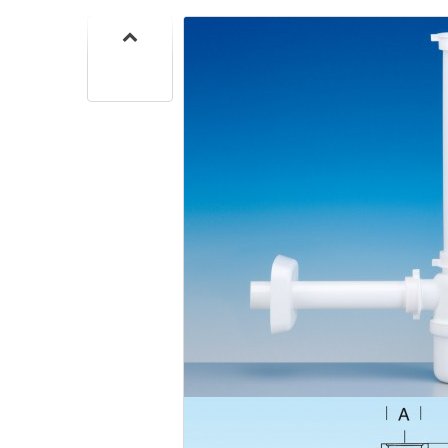
SIF
SANITA
C
SIF
SANITA