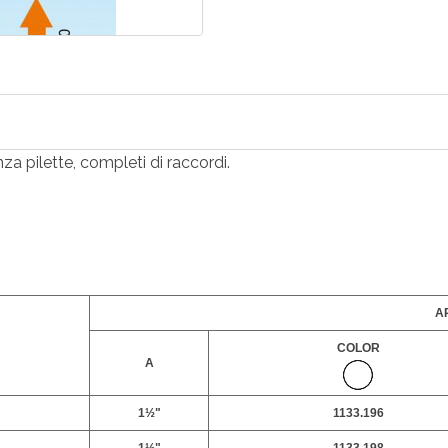
za pilette, completi di raccordi.
AR
COLOR
A
1½"
1133.196