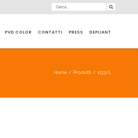
PVD COLOR
CONTATTI
PRESS
DEPLIANT
O PER
IA
Home
/
Prodotti
/
1133/L
A
O PER
IA