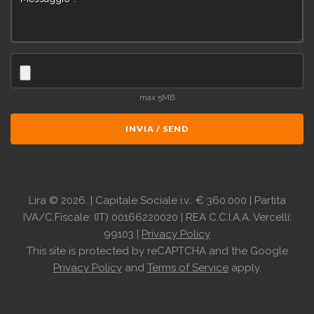
max 5MB
INVIA / SEND
Lira
©
2026.
| Capitale Sociale i.v.: € 360.000 | Partita
IVA/C.Fiscale: (IT) 00166220020 | REA C.C.I.A.A. Vercelli:
99103 |
Privacy Policy
This site is protected by reCAPTCHA and the Google
Privacy Policy
and
Terms of Service
apply.