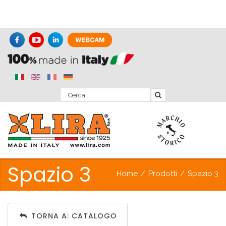
Spazio 3
Home
/
Prodotti
/
Spazio 3
TORNA A: CATALOGO