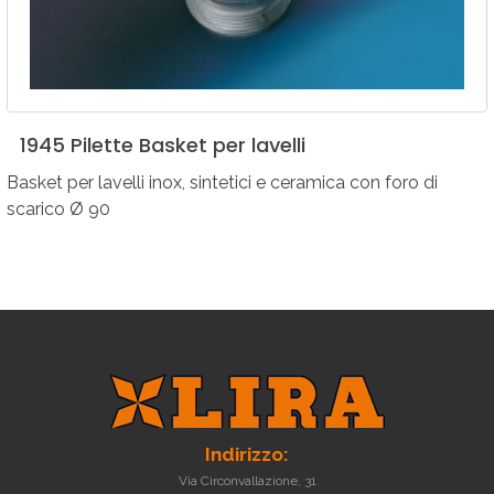
1945
Pilette
Basket
per
lavelli
Basket per lavelli inox, sintetici e ceramica con foro di
scarico Ø 90
Indirizzo:
Via Circonvallazione, 31