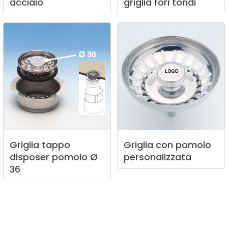
acciaio
griglia
fori
tondi
Griglia
tappo
Griglia
con
pomolo
disposer
pomolo
Ø
personalizzata
36