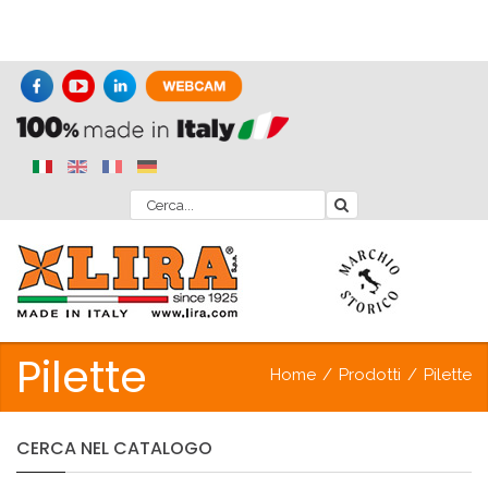
Pilette
Home
/
Prodotti
/
Pilette
CERCA
NEL
CATALOGO