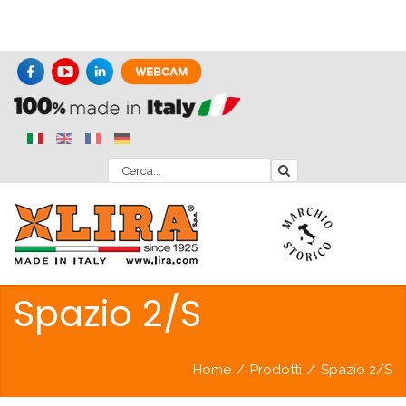
Spazio 2/S
Home
/
Prodotti
/
Spazio 2/S