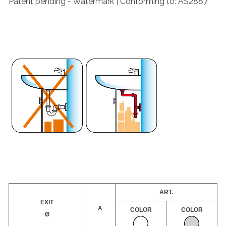
Patent pending - Watermark | Conforming to: AS2887
ART.
EXIT
A
COLOR
COLOR
Ø