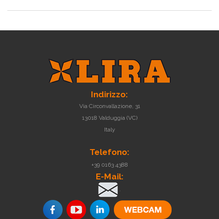
Indirizzo:
Via Circonvallazione, 31
13018 Valduggia (VC)
Italy
Telefono:
+39 0163 4388
E-Mail:
.