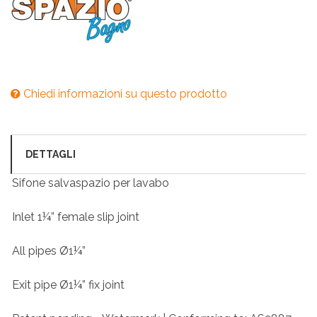
Chiedi informazioni su questo prodotto
DETTAGLI
Sifone salvaspazio per lavabo
Inlet 1¼” female slip joint
All pipes Ø1¼”
Exit pipe Ø1¼” fix joint