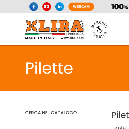
SIFONI
LA
Pilette
C
SIFONI
LA
Pile
CERCA
NEL
CATALOGO
Le pilet