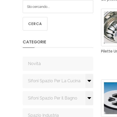
SIF
SANITA
C
CERCA
CATEGORIE
SIF
Pilette
Un
SANITA
Novità
Sifoni Spazio Per La Cucina
Sifoni Spazio Per Il Bagno
Spazio Industria