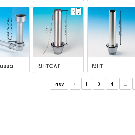
assa
1911TCAT
1911T
Prev
1
3
4
...