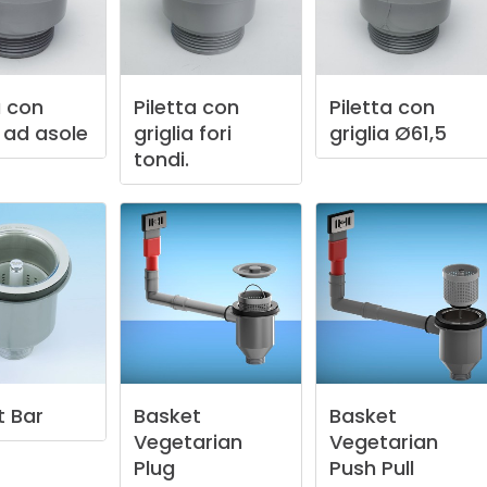
a
con
Piletta
con
Piletta
con
ad
asole
griglia
fori
griglia
Ø61,5
tondi.
t
Bar
Basket
Basket
Vegetarian
Vegetarian
Plug
Push
Pull