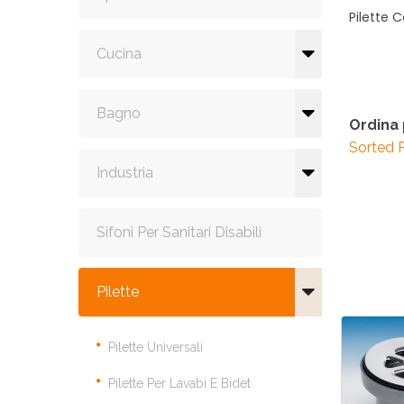
Pilette
C
Cucina
Bagno
Ordina
Sorted 
Industria
Sifoni Per Sanitari Disabili
Pilette
Pilette Universali
Pilette Per Lavabi E Bidet