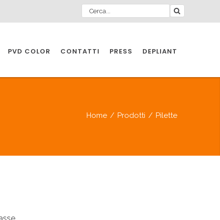
PVD COLOR
CONTATTI
PRESS
DEPLIANT
O PER
IA
Home
/
Prodotti
/
Pilette
A
O PER
IA
asse.