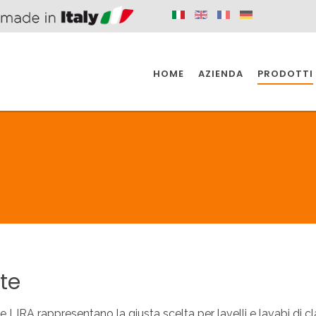
HOME
AZIENDA
PRODOTTI
 SPAZIO PER
SIFONI SPAZIO PER
SIFONI SPAZI
 CUCINA
IL BAGNO
L'INDUSTR
UCINA
BAGNO
INDUSTRI
 SPAZIO PER
SIFONI SPAZIO PER
SIFONI SPAZI
 CUCINA
IL BAGNO
L'INDUSTR
tte
te LIRA rappresentano la giusta scelta per lavelli e lavabi di cl