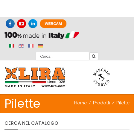
Pilette
Home
/
Prodotti
/
Pilette
CERCA
NEL
CATALOGO