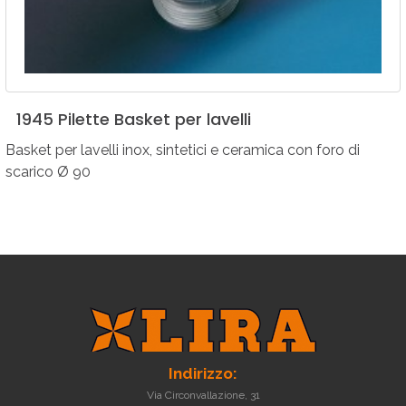
1945
Pilette
Basket
per
lavelli
Basket per lavelli inox, sintetici e ceramica con foro di
scarico Ø 90
Indirizzo:
Via Circonvallazione, 31