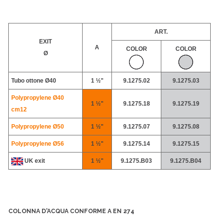
ART.
EXIT
A
COLOR
COLOR
Ø
Tubo ottone
Ø40
1 ½"
9.1275.02
9.1275.03
Polypropylene Ø40
1 ½"
9.1275.18
9.1275.19
cm12
Polypropylene
Ø50
1 ½"
9.1275.07
9.1275.08
Polypropylene
Ø56
1 ½"
9.1275.14
9.1275.15
UK exit
1 ½"
9.1275.B03
9.1275.B04
COLONNA D'ACQUA CONFORME A EN 274