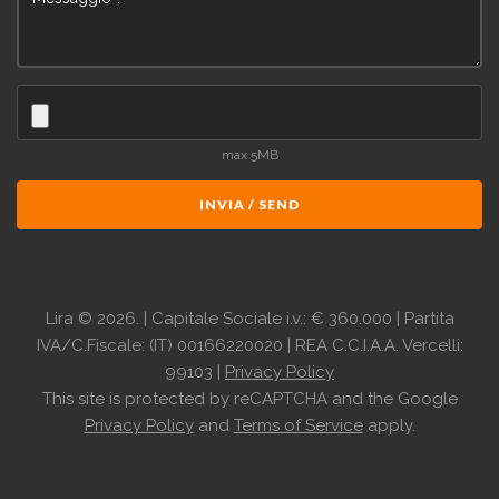
max 5MB
INVIA / SEND
Lira
©
2026.
| Capitale Sociale i.v.: € 360.000 | Partita
IVA/C.Fiscale: (IT) 00166220020 | REA C.C.I.A.A. Vercelli:
99103 |
Privacy Policy
This site is protected by reCAPTCHA and the Google
Privacy Policy
and
Terms of Service
apply.