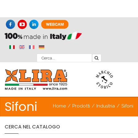
Sifoni
Home
/
Prodotti
/
Industria
/
Sifoni
CERCA
NEL
CATALOGO