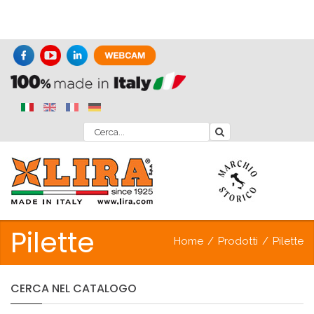
Pilette
Home
/
Prodotti
/
Pilette
CERCA
NEL
CATALOGO