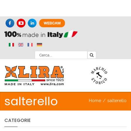
salterello
Home
/
salterello
CATEGORIE