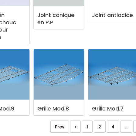
en
Joint
conique
Joint
antiacide
chouc
en
P.P
our
n
Mod.9
Grille
Mod.8
Grille
Mod.7
Prev
1
2
4
...