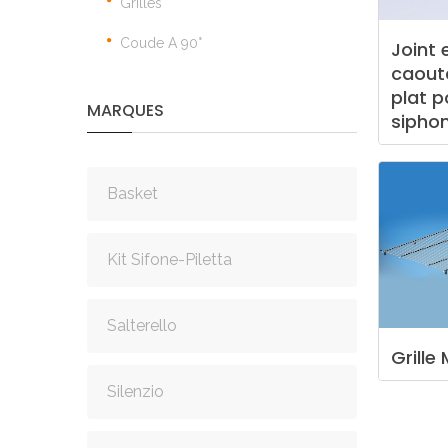
Grilles
Coude A 90°
Joint
caout
plat
p
MARQUES
sipho
Basket
Kit Sifone-Piletta
Salterello
Grille
Silenzio