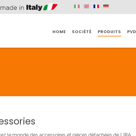
HOME
SOCIÉTÉ
PRODUITS
PVD
SINE
SPAZIO BAIN
SPAZIO INDUSTRIE
E
SALLE DE BAIN
INDUSTRIE
SINE
SPAZIO BAIN
SPAZIO INDUSTRIE
essories
BONDES
ACCESSORIES
ez le monde des accessoires et pièces détachées de LIRA.