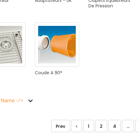
teur
Adaptateurs
-
UK
Clapets
Équilibreurs
De
Pression
Coude
A
90°
 Name -/+
Prev
1
2
4
...