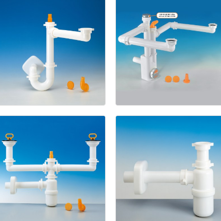
Spazio
2
Spazio
1
NT
1211/5
1133