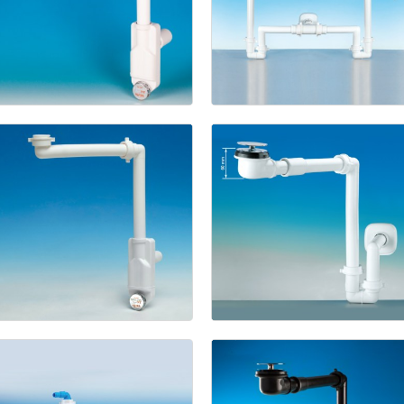
Spazio
Bagno
NT
avec
Spazio
raccord
Bagno
de
siphon
Double
gain
de
place
(Pat.
Pend.)
Kit
Siphon
gain
de
Spazio
place
pour
Bagno
NT
lavabo
+
(Pat.
bonde
Pend.)
gain
de
place