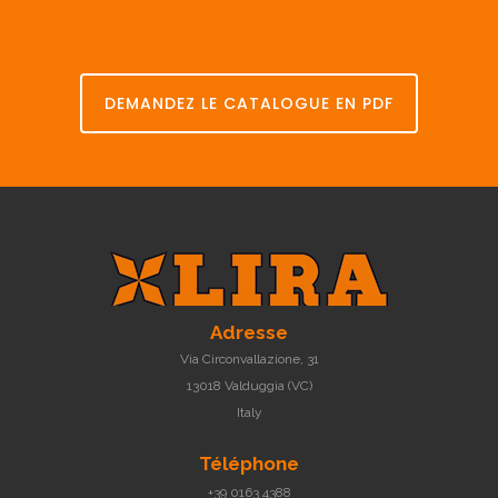
en
acier
en
P.P.
DEMANDEZ LE CATALOGUE EN PDF
Adresse
Via Circonvallazione, 31
13018 Valduggia (VC)
Italy
Téléphone
+39 0163 4388