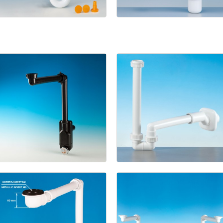
New
1133/L
Spazio
2
Salle
de
bain
Spazio
Eccentrico
Bagno
NT
Giunto
(Pat.
Fisso
Pend.)