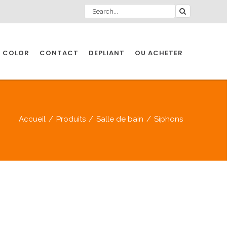
 COLOR
CONTACT
DEPLIANT
OU ACHETER
Accueil
/
Produits
/
Salle de bain
/
Siphons