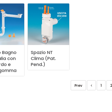
o
Bagno
Spazio
NT
lia
con
Clima
(Pat.
rdo
e
Pend.)
agomma
Prev
1