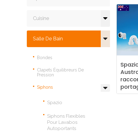
Cuisine
Salle De Bain
Bondes
Spazi
Clapets Équilibreurs De
Austra
Pression
racco
port
Siphons
Spazio
Siphons Flexibles
Pour Lavabos
Autoportants