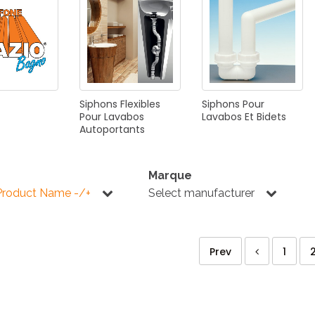
E
SALLE DE BAIN
INDUSTRIE
NEWS 2025
Siphons
Flexibles
Siphons
Pour
BONDES
ACCESSORIES
Pour
Lavabos
Lavabos
Et
Bidets
Autoportants
Marque
Product Name -/+
Select manufacturer
NEWS 2025
Prev
1