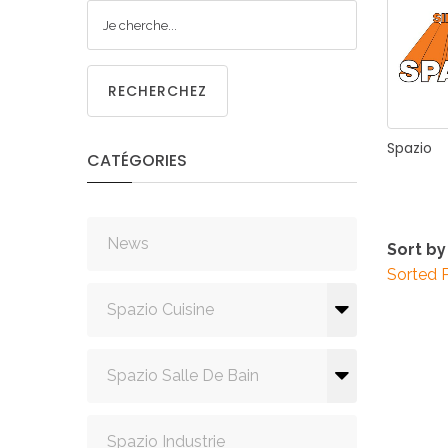
CUISIN
RECHERCHEZ
Spazio
CATÉGORIES
PMR
News
Sort by
Sorted 
Spazio Cuisine
Spazio Salle De Bain
Spazio Industrie