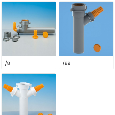
/8
/89