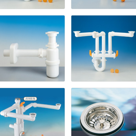
Spazio
2
1211/5
1133
Spazio
3