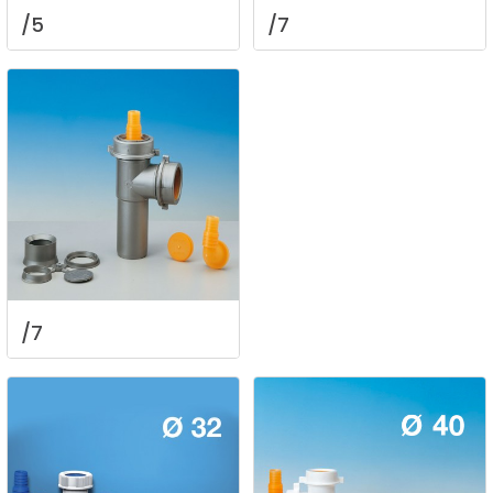
/5
/7
/7