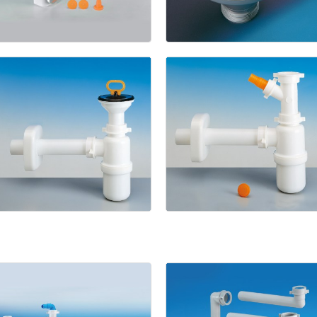
Spazio
2
1945
NT
Basket
1111
1133/9
Salle
de
bain