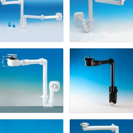
Spazio
Spazio
Bagno
Bagno
avec
trou
U.S.A.
décalé
Kit
Siphon
gain
de
Kit
Siphon
place
pour
gain
de
éviers
+
place
pour
bonde
lavabo
+
gain
de
bonde
place
pour
gain
de
éviers
en