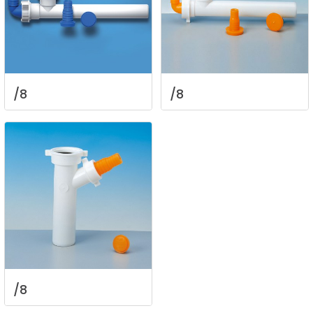
/8
/8
/8