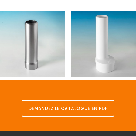
place
(Pat.
(Pat.
Pend.)
Pend.)
Tube
de
Tube
de
surverse
surverse
en
acier
en
P.P.
DEMANDEZ LE CATALOGUE EN PDF