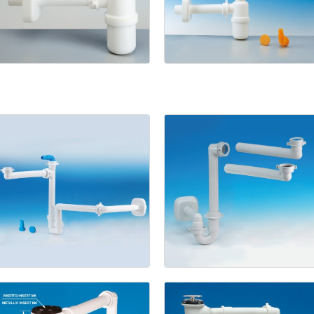
1133
1211/5
Salle
de
bain
Spazio
Spazio
Bagno
Bagno
avec
trou
U.S.A.
décalé