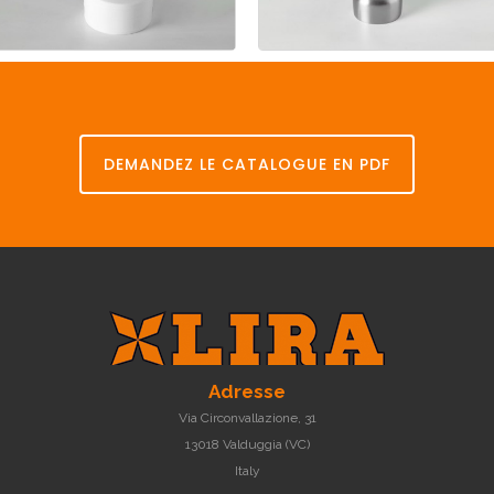
Tube
de
Tube
de
surverse
surverse
en
P.P.
en
acier
DEMANDEZ LE CATALOGUE EN PDF
Adresse
Via Circonvallazione, 31
13018 Valduggia (VC)
Italy