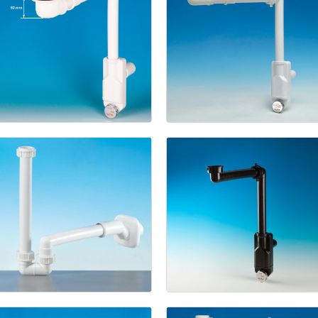
Spazio
Siphon
et
Bagno
NT
bonde
avec
gain
de
raccord
place
pour
de
siphon
évier
en
gain
de
céramique
place
(Pat.
(Pat.
Pend.)
Pend.)
Spazio
Eccentrico
Bagno
NT
Giunto
(Pat.
Fisso