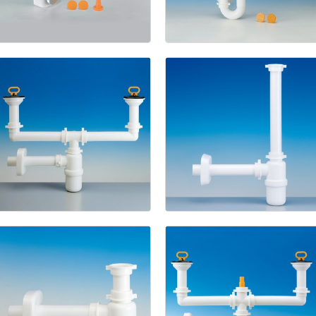
Spazio
2
Spazio
3
NT
1211
1133/L